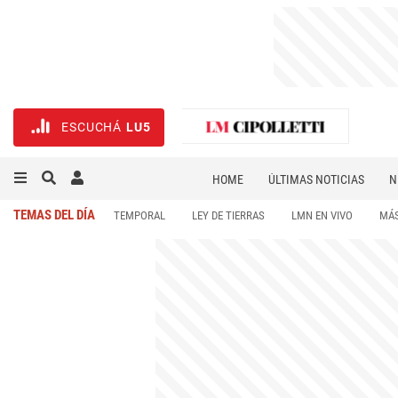
ESCUCHÁ
LU5
HOME
ÚLTIMAS NOTICIAS
N
NECROLÓGICAS
DEPORTES
TEMAS DEL DÍA
TEMPORAL
LEY DE TIERRAS
LMN EN VIVO
MÁS