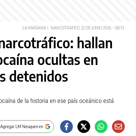
LA MAÑANA
NARCOTRÁFICO
22 DE JUNIO 2026 - 08:13
narcotráfico: hallan
ocaína ocultas en
s detenidos
caína de la historia en ese país oceánico está
 Agregar LM Neuquen en