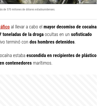
 más de 570 millones de dólares estadounidenses.
ráfico
al llevar a cabo el
mayor decomiso de cocaína
7 toneladas de la droga
ocultas en un
sofisticado
tivo terminó con
dos hombres detenidos
.
 cocaína estaba
escondida en recipientes de plástico
s en contenedores
marítimos.