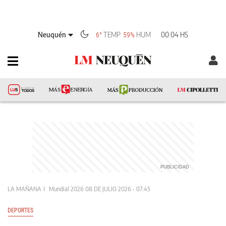
Neuquén
TEMP
HUM
00:04 HS
6°
59%
LA MAÑANA
Mundial 2026
08 DE JULIO 2026 - 07:45
DEPORTES