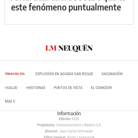
este fenómeno puntualmente
EXPLOSIÓN EN AGUADA SAN ROQUE
VACUNACIÓN
TEMAS DEL DÍA
+SALUD
+HISTORIAS
PUNTOS DE VISTA
EL COMEDOR
MAS E
Información
Edición:
6950
Propietario:
Comunicaciones y Medios S.A
Director:
Juan Carlos Schroeder
Editor General:
Ángel Casagrande