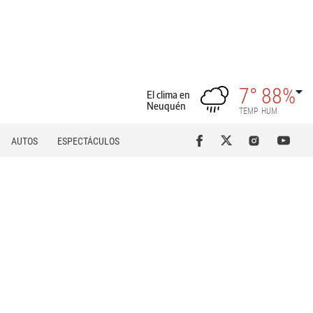
7°
88%
El clima en
Neuquén
TEMP
HUM
AUTOS
ESPECTÁCULOS