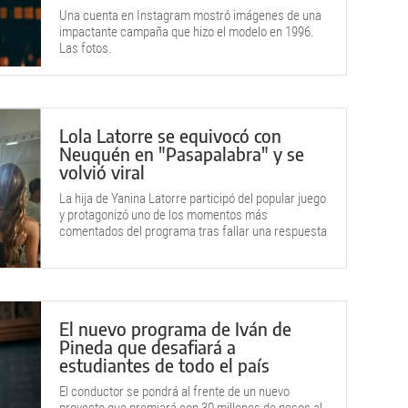
Una cuenta en Instagram mostró imágenes de una
impactante campaña que hizo el modelo en 1996.
Las fotos.
Lola Latorre se equivocó con
Neuquén en "Pasapalabra" y se
volvió viral
La hija de Yanina Latorre participó del popular juego
y protagonizó uno de los momentos más
comentados del programa tras fallar una respuesta
sencilla.
El nuevo programa de Iván de
Pineda que desafiará a
estudiantes de todo el país
El conductor se pondrá al frente de un nuevo