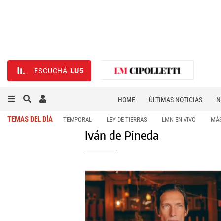
ESCUCHÁ
LU5
HOME
ÚLTIMAS NOTICIAS
N
NECROLÓGICAS
DEPORTES
TEMAS DEL DÍA
TEMPORAL
LEY DE TIERRAS
LMN EN VIVO
MÁS
Iván de Pineda