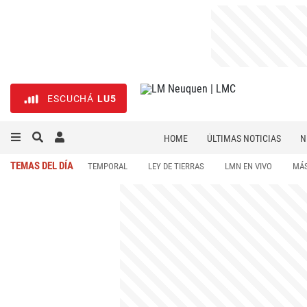
ESCUCHÁ
LU5
HOME
ÚLTIMAS NOTICIAS
N
NECROLÓGICAS
DEPORTES
TEMAS DEL DÍA
TEMPORAL
LEY DE TIERRAS
LMN EN VIVO
MÁS