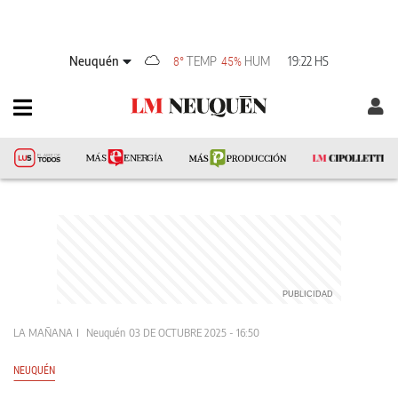
Neuquén
TEMP
HUM
19:22 HS
8°
45%
LA MAÑANA
Neuquén
03 DE OCTUBRE 2025 - 16:50
NEUQUÉN