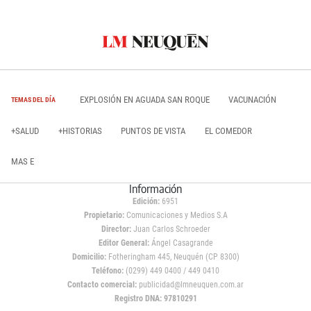
EXPLOSIÓN EN AGUADA SAN ROQUE
VACUNACIÓN
TEMAS DEL DÍA
+SALUD
+HISTORIAS
PUNTOS DE VISTA
EL COMEDOR
MAS E
Información
Edición:
6951
Propietario:
Comunicaciones y Medios S.A
Director:
Juan Carlos Schroeder
Editor General:
Ángel Casagrande
Domicilio:
Fotheringham 445, Neuquén (CP 8300)
Teléfono:
(0299) 449 0400 / 449 0410
Contacto comercial:
publicidad@lmneuquen.com.ar
Registro DNA: 97810291