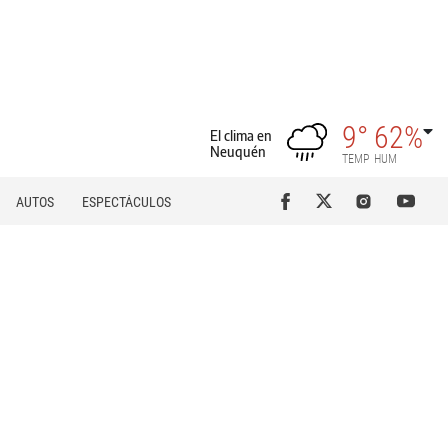
9°
62%
El clima en
Neuquén
TEMP
HUM
AUTOS
ESPECTÁCULOS