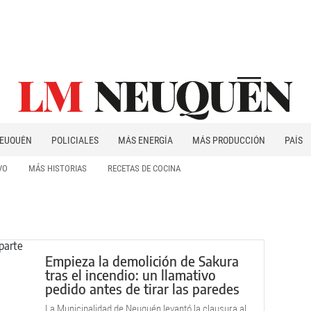
EUQUÉN
POLICIALES
MÁS ENERGÍA
MÁS PRODUCCIÓN
PAÍS
PATAGONIA
VO
MÁS HISTORIAS
RECETAS DE COCINA
Empieza la demolición de Sakura
tras el incendio: un llamativo
pedido antes de tirar las paredes
La Municipalidad de Neuquén levantó la clausura al