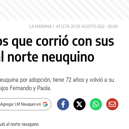
LA MAÑANA
ATLETA
20 DE AGOSTO 2022 - 00:00
os que corrió con sus
al norte neuquino
euquina por adopción, tiene 72 años y volvió a su
hijos Fernando y Paola.
 Agregar LM Neuquen en