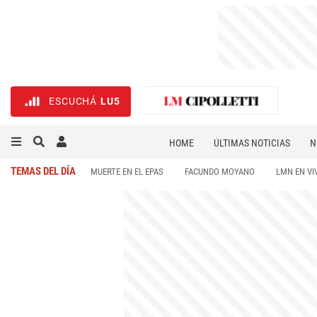
ESCUCHÁ
LU5
HOME
ÚLTIMAS NOTICIAS
N
NECROLÓGICAS
DEPORTES
TEMAS DEL DÍA
MUERTE EN EL EPAS
FACUNDO MOYANO
LMN EN VI