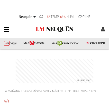
Neuquén
TEMP
HUM
02:01 HS
5°
63%
LA MAÑANA
Salario Mínimo, Vital Y Móvil
09 DE OCTUBRE 2025 - 13:09
PAÍS