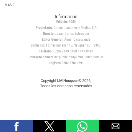
MAS E
Información
Edición:
6950
Propietario:
Comunicaciones y Medios S.A
Director:
Juan Carlos Schroeder
Editor General:
Ángel Casagrande
Domicilio:
Fotheringham 445, Neuquén (CP 8300)
Teléfono:
(0299) 449 0400 / 449 0410
Contacto comercial:
publicidad@lmneuquen.com.ar
Registro DNA: 97810291
Copyright
LM Neuquen
© 2026,
Todos los derechos reservados