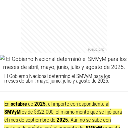
El Gobierno Nacional determinó el SMVyM para los
meses de abril; mayo; junio; julio y agosto de 2025.
En
octubre
de
2025
, el importe correspondiente al
SMVyM
es de $322.000, el mismo monto que se fijó para
el mes de septiembre de
2025
. Aún no se sabe con
certeza de cuánto será el aumento del
SMVyM
previsto