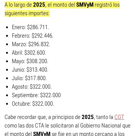
A lo largo de
2025
, el monto del
SMVyM
registró los
siguientes importes:
Enero: $286.711.
Febrero: $292.446.
Marzo: $296.832.
Abril: $302.600.
Mayo: $308.200.
Junio: $313.400.
Julio: $317.800.
Agosto: $322.000.
Septiembre: $322.000
Octubre: $322.000.
Cabe recordar que, a principios de
2025
, tanto la
CGT
como las dos CTA le solicitaron al Gobierno Nacional que
el monto del
SMVyM
se fije en un monto cercano a los