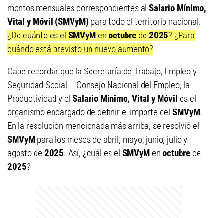
montos mensuales correspondientes al
Salario Mínimo,
Vital y Móvil (SMVyM)
para todo el territorio nacional.
¿De cuánto es el
SMVyM
en
octubre
de
2025
? ¿Para
cuándo está previsto un nuevo aumento?
Cabe recordar que la Secretaría de Trabajo, Empleo y
Seguridad Social – Consejo Nacional del Empleo, la
Productividad y el
Salario Mínimo, Vital y Móvil
es el
organismo encargado de definir el importe del
SMVyM
.
En la resolución mencionada más arriba, se resolvió el
SMVyM
para los meses de abril; mayo; junio; julio y
agosto de
2025
. Así, ¿cuál es el
SMVyM
en
octubre
de
2025
?