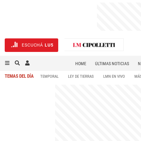
ESCUCHÁ
LU5
HOME
ÚLTIMAS NOTICIAS
N
NECROLÓGICAS
DEPORTES
TEMAS DEL DÍA
TEMPORAL
LEY DE TIERRAS
LMN EN VIVO
MÁS