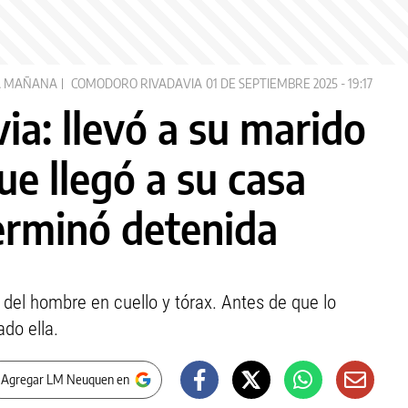
A MAÑANA
COMODORO RIVADAVIA
01 DE SEPTIEMBRE 2025 - 19:17
a: llevó a su marido
que llegó a su casa
erminó detenida
 del hombre en cuello y tórax. Antes de que lo
ado ella.
 Agregar LM Neuquen en