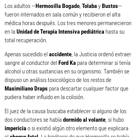
Los adultos —
Hermosilla Bogado
,
Tolaba
y
Bustos
—
fueron internados en sala común y recibieron el alta
médica horas después. Los tres menores permanecieron
en la
Unidad de Terapia Intensiva pediátrica
hasta su
total recuperación.
Apenas sucedido el
accidente
, la Justicia ordenó extraer
sangre al conductor del
Ford Ka
para determinar si tenía
alcohol u otras sustancias en su organismo. También se
dispuso un análisis toxicológico de los restos de
Maximiliano Draps
para descartar cualquier factor que
pudiera haber influido en la colisión.
El juez de la causa buscaba establecer si alguno de los
dos conductores se había
dormido al volante
, si hubo
impericia
o si existió algún otro elemento que explicara
el
choque fatal
. La hipótesis de que Hermosilla se había