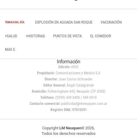
EXPLOSIÓN EN AGUADA SAN ROQUE
VACUNACIÓN
TEMAS DEL DÍA
+SALUD
+HISTORIAS
PUNTOS DE VISTA
EL COMEDOR
MAS E
Información
Edición:
6952
Propietario:
Comunicaciones y Medios S.A
Director:
Juan Carlos Schroeder
Editor General:
Ángel Casagrande
Domicilio:
Fotheringham 445, Neuquén (CP 8300)
Teléfono:
(0299) 449 0400 / 449 0410
Contacto comercial:
publicidad@lmneuquen.com.ar
Registro DNA: 97810291
Copyright
LM Neuquen
© 2026,
Todos los derechos reservados