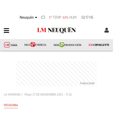
Neuquén
TEMP
HUM
02:17 HS
5°
60%
LA MAÑANA
Playa
27 DE NOVIEMBRE 2025 - 17:32
PATAGONIA