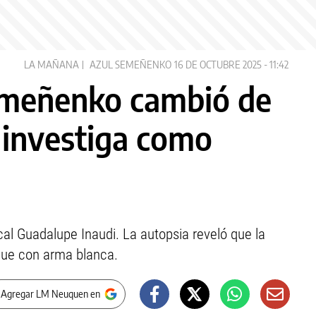
LA MAÑANA
AZUL SEMEÑENKO
16 DE OCTUBRE 2025 - 11:42
Semeñenko cambió de
e investiga como
cal Guadalupe Inaudi. La autopsia reveló que la
aque con arma blanca.
 Agregar LM Neuquen en