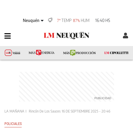
Neuquén
TEMP
HUM
16:40 HS
7°
87%
LA MAÑANA
Rincón De Los Sauces
16 DE SEPTIEMBRE 2025 - 20:46
POLICIALES