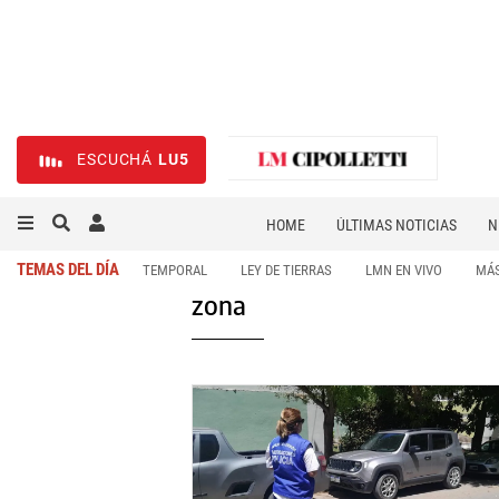
ESCUCHÁ
LU5
HOME
ÚLTIMAS NOTICIAS
N
NECROLÓGICAS
DEPORTES
TEMAS DEL DÍA
TEMPORAL
LEY DE TIERRAS
LMN EN VIVO
MÁS
zona