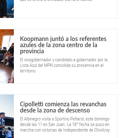
disciplinas.
Koopmann juntó a los referentes
azules de la zona centro de la
provincia
El vicegobernador y candidato a gobernador por la
Lista Azul del MPN consolida su presencia en el
territorio.
Cipolletti comienza las revanchas
desde la zona de descenso
El Albinegro visita a Sportivo Peñarol, este domingo
desde las 11 en San Juan. La 18° fecha se puso en
marcha con victorias de Independiente de Chivilcoy
y Ferro de Pico.