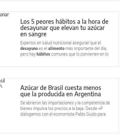
Los 5 peores hábitos a la hora de
desayunar que elevan tu azúcar
en sangre
Expertos en salud nutricional aseguran que el
desayuno
es el
alimento
más importante del día,
pero hay
hábitos
comunes que lo convierten en lo
contrario. Entrá a la nota y enterate.
Azúcar de Brasil cuesta menos
que la producida en Argentina
Se abrieron las importaciones y la competencia de
bienes impulsa los precios a la baja. Desde +P
dialogamos con el economista Pablo Guido para
analizar este fenómeno y un caso testigo (el
azúcar) en un híper de Neuquén.