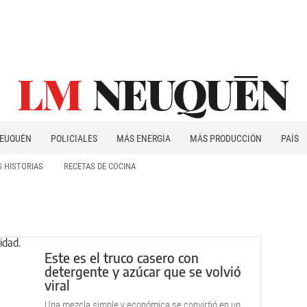
EUQUÉN
POLICIALES
MÁS ENERGÍA
MÁS PRODUCCIÓN
PAÍS
PATAGONIA
 HISTORIAS
RECETAS DE COCINA
Este es el truco casero con
detergente y azúcar que se volvió
viral
Una mezcla simple y económica se convirtió en un