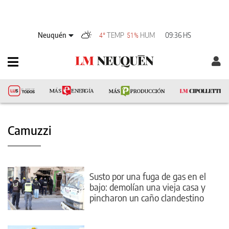
Neuquén
TEMP
HUM
09:36 HS
4°
51%
Camuzzi
Susto por una fuga de gas en el
bajo: demolían una vieja casa y
pincharon un caño clandestino