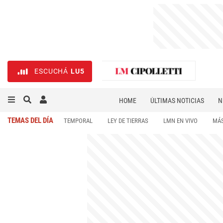
ESCUCHÁ
LU5
HOME
ÚLTIMAS NOTICIAS
N
NECROLÓGICAS
DEPORTES
TEMAS DEL DÍA
TEMPORAL
LEY DE TIERRAS
LMN EN VIVO
MÁS