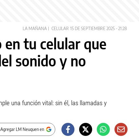
LA MAÑANA
CELULAR
15 DE SEPTIEMBRE 2025 - 21:28
o en tu celular que
del sonido y no
le una función vital: sin él, las llamadas y
 Agregar LM Neuquen en