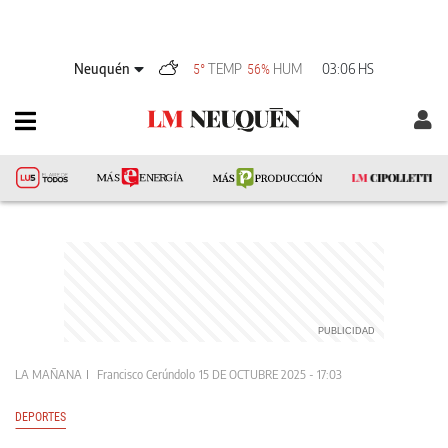
Neuquén
TEMP
HUM
03:06 HS
5°
56%
LA MAÑANA
Francisco Cerúndolo
15 DE OCTUBRE 2025 - 17:03
DEPORTES