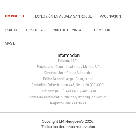
EXPLOSIÓN EN AGUADA SAN ROQUE
VACUNACIÓN
TEMAS DEL DÍA
+SALUD
+HISTORIAS
PUNTOS DE VISTA
EL COMEDOR
MAS E
Información
Edición:
6951
Propietario:
Comunicaciones y Medios S.A
Director:
Juan Carlos Schroeder
Editor General:
Ángel Casagrande
Domicilio:
Fotheringham 445, Neuquén (CP 8300)
Teléfono:
(0299) 449 0400 / 449 0410
Contacto comercial:
publicidad@lmneuquen.com.ar
Registro DNA: 97810291
Copyright
LM Neuquen
© 2026,
Todos los derechos reservados