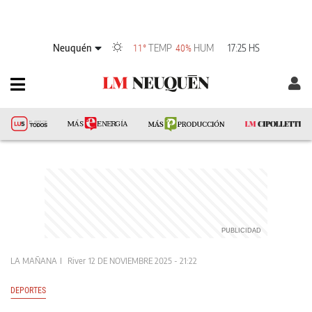
Neuquén
TEMP
HUM
17:25 HS
11°
40%
LA MAÑANA
River
12 DE NOVIEMBRE 2025 - 21:22
DEPORTES