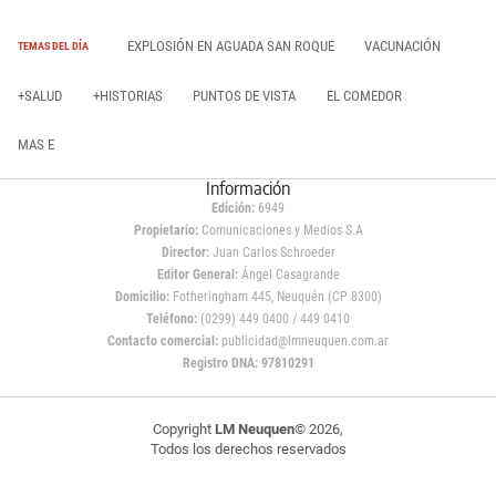
EXPLOSIÓN EN AGUADA SAN ROQUE
VACUNACIÓN
TEMAS DEL DÍA
+SALUD
+HISTORIAS
PUNTOS DE VISTA
EL COMEDOR
MAS E
Información
Edición:
6949
Propietario:
Comunicaciones y Medios S.A
Director:
Juan Carlos Schroeder
Editor General:
Ángel Casagrande
Domicilio:
Fotheringham 445, Neuquén (CP 8300)
Teléfono:
(0299) 449 0400 / 449 0410
Contacto comercial:
publicidad@lmneuquen.com.ar
Registro DNA: 97810291
Copyright
LM Neuquen
© 2026,
Todos los derechos reservados