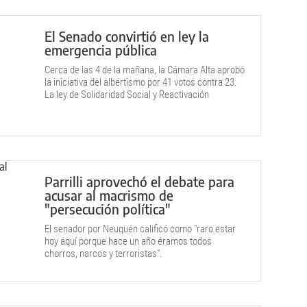
El Senado convirtió en ley la
emergencia pública
Cerca de las 4 de la mañana, la Cámara Alta aprobó
la iniciativa del albertismo por 41 votos contra 23.
La ley de Solidaridad Social y Reactivación
Productiva permite aplicar medidas ante la crisis
económica y social y sentar las bases para
promover el desarrollo productivo.
Parrilli aprovechó el debate para
acusar al macrismo de
"persecución política"
El senador por Neuquén calificó como "raro estar
hoy aquí porque hace un año éramos todos
chorros, narcos y terroristas".