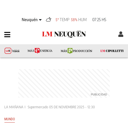
Neuquén
TEMP
HUM
07:25 HS
5°
58%
LA MAÑANA
Supermercado
05 DE NOVIEMBRE 2025 - 12:30
MUNDO