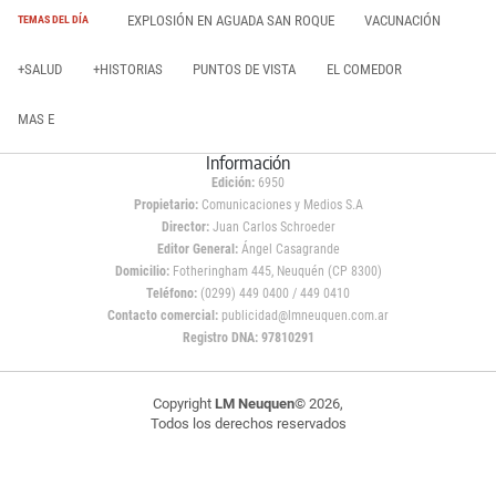
EXPLOSIÓN EN AGUADA SAN ROQUE
VACUNACIÓN
TEMAS DEL DÍA
+SALUD
+HISTORIAS
PUNTOS DE VISTA
EL COMEDOR
MAS E
Información
Edición:
6950
Propietario:
Comunicaciones y Medios S.A
Director:
Juan Carlos Schroeder
Editor General:
Ángel Casagrande
Domicilio:
Fotheringham 445, Neuquén (CP 8300)
Teléfono:
(0299) 449 0400 / 449 0410
Contacto comercial:
publicidad@lmneuquen.com.ar
Registro DNA: 97810291
Copyright
LM Neuquen
© 2026,
Todos los derechos reservados