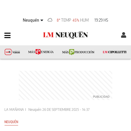
Neuquén
TEMP
HUM
19:29 HS
8°
45%
LA MAÑANA
Neuquén
26 DE SEPTIEMBRE 2025 - 14:37
NEUQUÉN