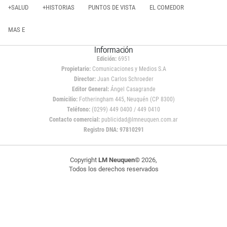
+SALUD
+HISTORIAS
PUNTOS DE VISTA
EL COMEDOR
MAS E
Información
Edición:
6951
Propietario:
Comunicaciones y Medios S.A
Director:
Juan Carlos Schroeder
Editor General:
Ángel Casagrande
Domicilio:
Fotheringham 445, Neuquén (CP 8300)
Teléfono:
(0299) 449 0400 / 449 0410
Contacto comercial:
publicidad@lmneuquen.com.ar
Registro DNA: 97810291
Copyright
LM Neuquen
© 2026,
Todos los derechos reservados