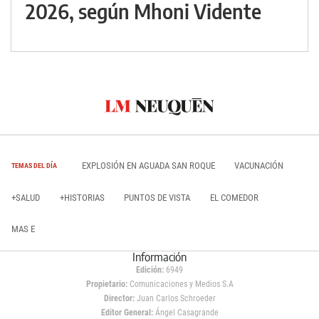
2026, según Mhoni Vidente
EXPLOSIÓN EN AGUADA SAN ROQUE
VACUNACIÓN
TEMAS DEL DÍA
+SALUD
+HISTORIAS
PUNTOS DE VISTA
EL COMEDOR
MAS E
Información
Edición:
6949
Propietario:
Comunicaciones y Medios S.A
Director:
Juan Carlos Schroeder
Editor General:
Ángel Casagrande