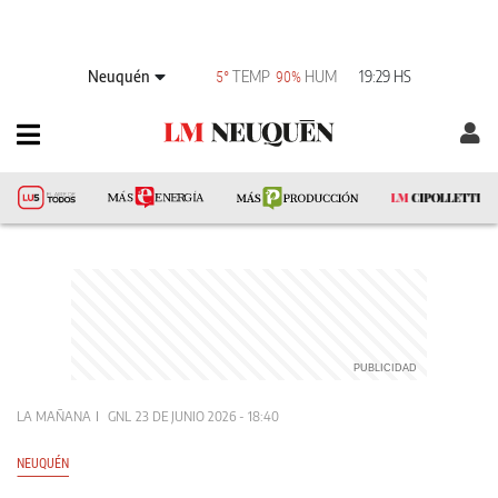
Neuquén
TEMP
HUM
19:29 HS
5°
90%
LA MAÑANA
GNL
23 DE JUNIO 2026 - 18:40
NEUQUÉN