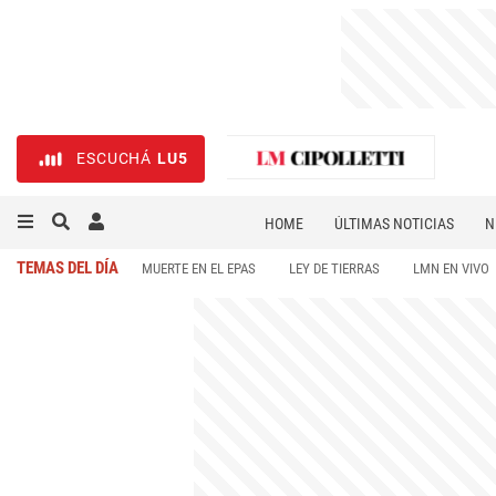
ESCUCHÁ
LU5
HOME
ÚLTIMAS NOTICIAS
N
NECROLÓGICAS
DEPORTES
TEMAS DEL DÍA
MUERTE EN EL EPAS
LEY DE TIERRAS
LMN EN VIVO