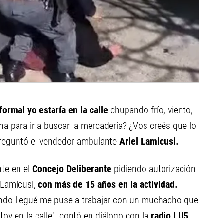
ormal yo estaría en la calle
chupando frío, viento,
a para ir a buscar la mercadería? ¿Vos creés que lo
preguntó el vendedor ambulante
Ariel Lamicusi.
te en el
Concejo Deliberante
pidiendo autorización
á Lamicusi,
con más de 15 años en la actividad.
ndo llegué me puse a trabajar con un muchacho que
oy en la calle", contó en diálogo con la
radio LU5
.