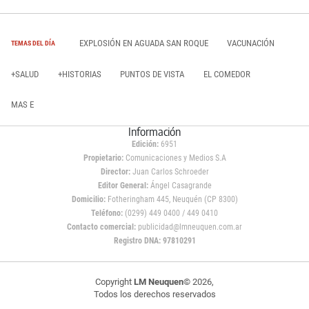
EXPLOSIÓN EN AGUADA SAN ROQUE
VACUNACIÓN
TEMAS DEL DÍA
+SALUD
+HISTORIAS
PUNTOS DE VISTA
EL COMEDOR
MAS E
Información
Edición:
6951
Propietario:
Comunicaciones y Medios S.A
Director:
Juan Carlos Schroeder
Editor General:
Ángel Casagrande
Domicilio:
Fotheringham 445, Neuquén (CP 8300)
Teléfono:
(0299) 449 0400 / 449 0410
Contacto comercial:
publicidad@lmneuquen.com.ar
Registro DNA: 97810291
Copyright
LM Neuquen
© 2026,
Todos los derechos reservados