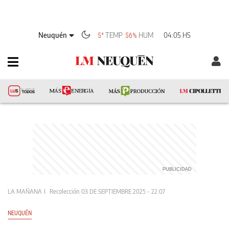
Neuquén
TEMP
HUM
04:05 HS
5°
56%
LA MAÑANA
Recolección
03 DE SEPTIEMBRE 2025 - 22:07
NEUQUÉN