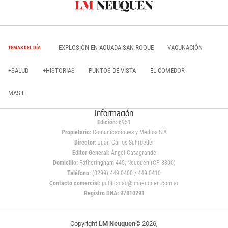
EXPLOSIÓN EN AGUADA SAN ROQUE
VACUNACIÓN
TEMAS DEL DÍA
+SALUD
+HISTORIAS
PUNTOS DE VISTA
EL COMEDOR
MAS E
Información
Edición:
6951
Propietario:
Comunicaciones y Medios S.A
Director:
Juan Carlos Schroeder
Editor General:
Ángel Casagrande
Domicilio:
Fotheringham 445, Neuquén (CP 8300)
Teléfono:
(0299) 449 0400 / 449 0410
Contacto comercial:
publicidad@lmneuquen.com.ar
Registro DNA: 97810291
Copyright
LM Neuquen
© 2026,