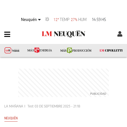
Neuquén
TEMP
HUM
14:59 HS
12°
27%
LA MAÑANA
Test
03 DE SEPTIEMBRE 2025 - 21:18
NEUQUÉN