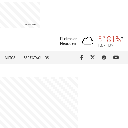
5°
81%
El clima en
Neuquén
TEMP
HUM
AUTOS
ESPECTÁCULOS