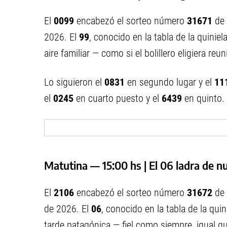
El
0099
encabezó el sorteo número
31671
de 
2026. El
99
, conocido en la tabla de la quini
aire familiar — como si el bolillero eligiera re
Lo siguieron el
0831
en segundo lugar y el
11
el
0245
en cuarto puesto y el
6439
en quinto.
Matutina — 15:00 hs | El 06 ladra de nu
El
2106
encabezó el sorteo número
31672
de 
de 2026. El
06
, conocido en la tabla de la qu
tarde patagónica — fiel como siempre, igual q