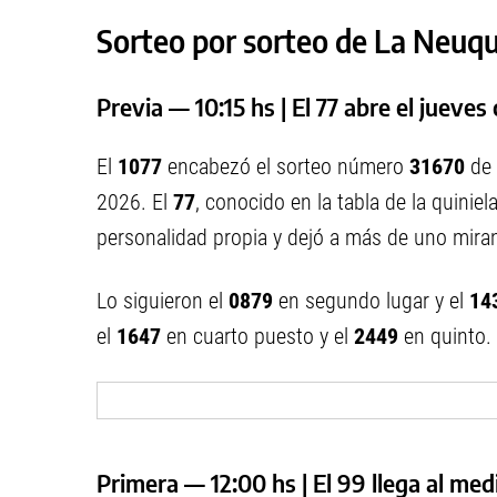
Sorteo por sorteo de La Neuq
Previa — 10:15 hs | El 77 abre el jueve
El
1077
encabezó el sorteo número
31670
de 
2026. El
77
, conocido en la tabla de la quini
personalidad propia y dejó a más de uno miran
Lo siguieron el
0879
en segundo lugar y el
14
el
1647
en cuarto puesto y el
2449
en quinto.
Primera — 12:00 hs | El 99 llega al me