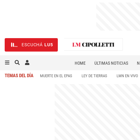
ESCUCHÁ
LU5
HOME
ÚLTIMAS NOTICIAS
N
NECROLÓGICAS
DEPORTES
TEMAS DEL DÍA
MUERTE EN EL EPAS
LEY DE TIERRAS
LMN EN VIVO