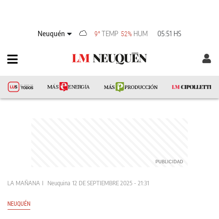
Neuquén
TEMP
HUM
05:51 HS
9°
52%
LA MAÑANA
Neuquina
12 DE SEPTIEMBRE 2025 - 21:31
NEUQUÉN