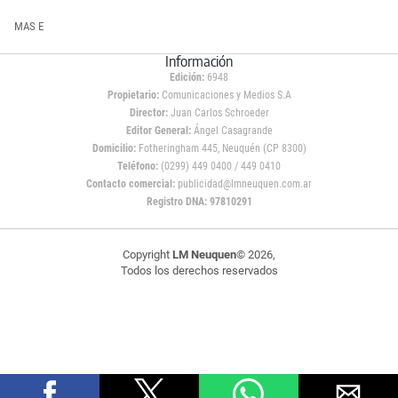
MAS E
Información
Edición:
6948
Propietario:
Comunicaciones y Medios S.A
Director:
Juan Carlos Schroeder
Editor General:
Ángel Casagrande
Domicilio:
Fotheringham 445, Neuquén (CP 8300)
Teléfono:
(0299) 449 0400 / 449 0410
Contacto comercial:
publicidad@lmneuquen.com.ar
Registro DNA: 97810291
Copyright
LM Neuquen
© 2026,
Todos los derechos reservados