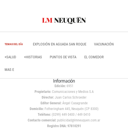
EXPLOSIÓN EN AGUADA SAN ROQUE
VACUNACIÓN
TEMAS DEL DÍA
+SALUD
+HISTORIAS
PUNTOS DE VISTA
EL COMEDOR
MAS E
Información
Edición:
6951
Propietario:
Comunicaciones y Medios S.A
Director:
Juan Carlos Schroeder
Editor General:
Ángel Casagrande
Domicilio:
Fotheringham 445, Neuquén (CP 8300)
Teléfono:
(0299) 449 0400 / 449 0410
Contacto comercial:
publicidad@lmneuquen.com.ar
Registro DNA: 97810291