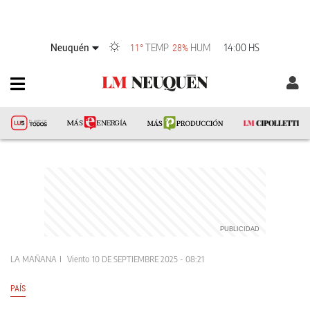
Neuquén
TEMP
HUM
14:00 HS
11°
28%
LA MAÑANA
Viento
10 DE SEPTIEMBRE 2025 - 08:21
PAÍS