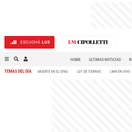
ESCUCHÁ
LU5
HOME
ÚLTIMAS NOTICIAS
N
NECROLÓGICAS
DEPORTES
TEMAS DEL DÍA
MUERTE EN EL EPAS
LEY DE TIERRAS
LMN EN VIVO