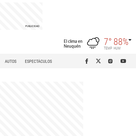
7°
88%
El clima en
Neuquén
TEMP
HUM
AUTOS
ESPECTÁCULOS