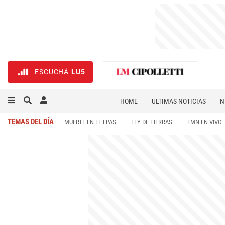
ESCUCHÁ
LU5
HOME
ÚLTIMAS NOTICIAS
N
NECROLÓGICAS
DEPORTES
TEMAS DEL DÍA
MUERTE EN EL EPAS
LEY DE TIERRAS
LMN EN VIVO