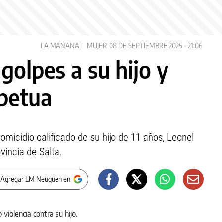
LA MAÑANA
MUJER
08 DE SEPTIEMBRE 2025 - 21:06
olpes a su hijo y
rpetua
micidio calificado de su hijo de 11 años, Leonel
vincia de Salta.
 Agregar LM Neuquen en