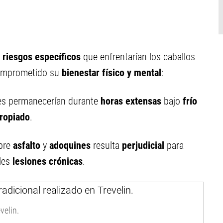
s
riesgos específicos
que enfrentarían los caballos
 comprometido su
bienestar físico y mental
:
les permanecerían durante
horas extensas
bajo
frío
propiado
.
obre
asfalto
y
adoquines
resulta
perjudicial
para
les
lesiones crónicas
.
velin.