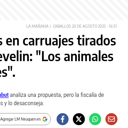
LA MAÑANA
CABALLOS
20 DE AGOSTO 2025 - 16:51
s en carruajes tirados
evelin: "Los animales
s".
ubut
analiza una propuesta, pero la fiscalía de
s y lo desaconseja.
 Agregar LM Neuquen en