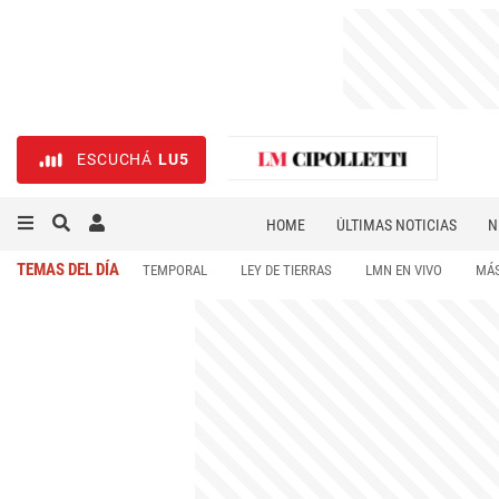
ESCUCHÁ
LU5
HOME
ÚLTIMAS NOTICIAS
N
NECROLÓGICAS
DEPORTES
TEMAS DEL DÍA
TEMPORAL
LEY DE TIERRAS
LMN EN VIVO
MÁS