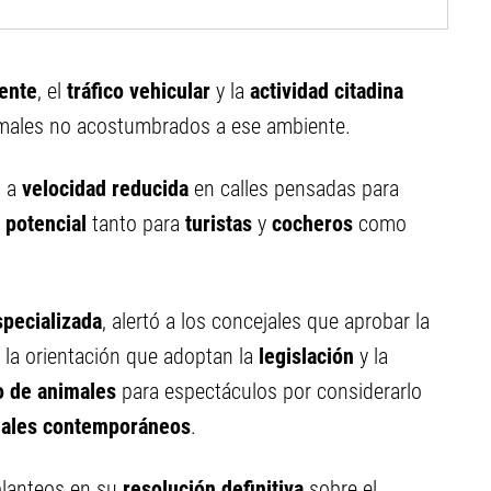
ente
, el
tráfico vehicular
y la
actividad citadina
males no acostumbrados a ese ambiente.
o a
velocidad reducida
en calles pensadas para
 potencial
tanto para
turistas
y
cocheros
como
specializada
, alertó a los concejales que aprobar la
 la orientación que adoptan la
legislación
y la
o de animales
para espectáculos por considerarlo
males contemporáneos
.
planteos en su
resolución definitiva
sobre el