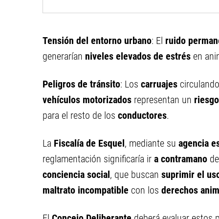
Tensión del entorno urbano
: El
ruido perman
generarían
niveles elevados de estrés
en ani
Peligros de tránsito
: Los
carruajes
circuland
vehículos motorizados
representan un
riesgo
para el resto de los
conductores
.
La
Fiscalía de Esquel
, mediante su
agencia e
reglamentación significaría ir
a contramano
de
conciencia social
, que buscan
suprimir el us
maltrato incompatible
con los
derechos ani
El
Concejo Deliberante
deberá evaluar estos 