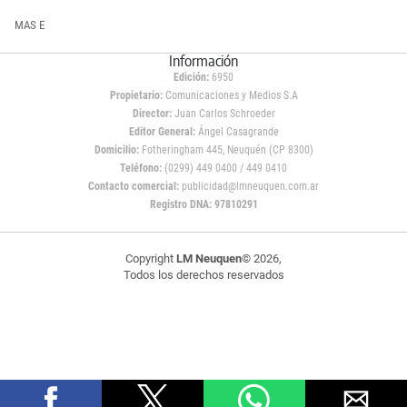
MAS E
Información
Edición:
6950
Propietario:
Comunicaciones y Medios S.A
Director:
Juan Carlos Schroeder
Editor General:
Ángel Casagrande
Domicilio:
Fotheringham 445, Neuquén (CP 8300)
Teléfono:
(0299) 449 0400 / 449 0410
Contacto comercial:
publicidad@lmneuquen.com.ar
Registro DNA: 97810291
Copyright
LM Neuquen
© 2026,
Todos los derechos reservados