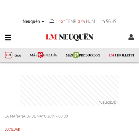
Neuquén
TEMP
HUM
14:56 HS
13°
37%
LA MAÑANA
07 DE MAYO 2014 - 00:00
SOCIEDAD