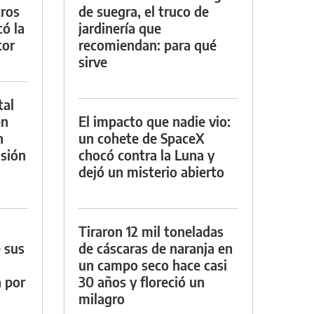
tros
de suegra, el truco de
ó la
jardinería que
tor
recomiendan: para qué
sirve
tal
en
El impacto que nadie vio:
n
un cohete de SpaceX
sión
chocó contra la Luna y
dejó un misterio abierto
Tiraron 12 mil toneladas
 sus
de cáscaras de naranja en
un campo seco hace casi
a por
30 años y floreció un
milagro