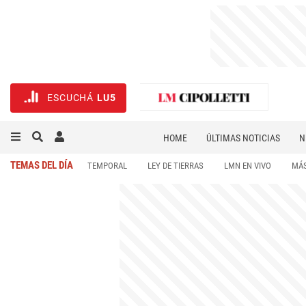
ESCUCHÁ
LU5
HOME
ÚLTIMAS NOTICIAS
N
NECROLÓGICAS
DEPORTES
TEMAS DEL DÍA
TEMPORAL
LEY DE TIERRAS
LMN EN VIVO
MÁS