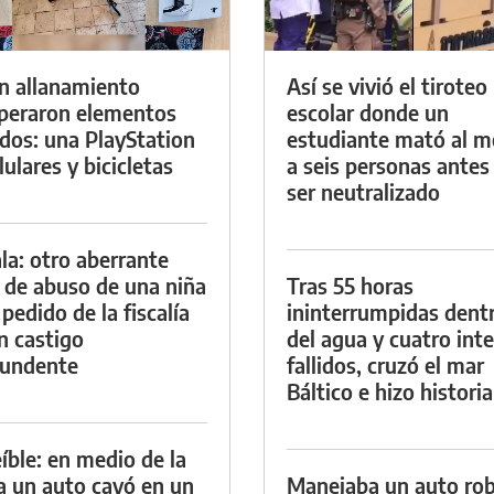
n allanamiento
Así se vivió el tiroteo
peraron elementos
escolar donde un
dos: una PlayStation
estudiante mató al 
lulares y bicicletas
a seis personas antes
ser neutralizado
la: otro aberrante
 de abuso de una niña
Tras 55 horas
 pedido de la fiscalía
ininterrumpidas dent
n castigo
del agua y cuatro int
tundente
fallidos, cruzó el mar
Báltico e hizo historia
eíble: en medio de la
ia un auto cayó en un
Manejaba un auto ro