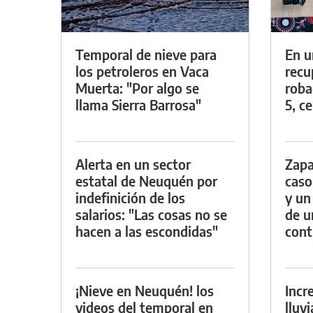
Temporal de nieve para
En u
los petroleros en Vaca
recu
Muerta: "Por algo se
roba
llama Sierra Barrosa"
5, ce
Alerta en un sector
Zapa
estatal de Neuquén por
caso
indefinición de los
y un
salarios: "Las cosas no se
de u
hacen a las escondidas"
con
¡Nieve en Neuquén! los
Incr
videos del temporal en
lluv