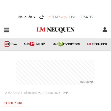
Neuquén
TEMP
HUM
00:54 HS
5°
45%
LA MAÑANA
Alimentos
25 DE JUNIO 2026 - 15:15
CIENCIA Y VIDA