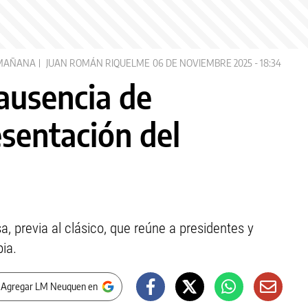
MAÑANA
JUAN ROMÁN RIQUELME
06 DE NOVIEMBRE 2025 - 18:34
 ausencia de
esentación del
sa, previa al clásico, que reúne a presidentes y
ia.
 Agregar LM Neuquen en