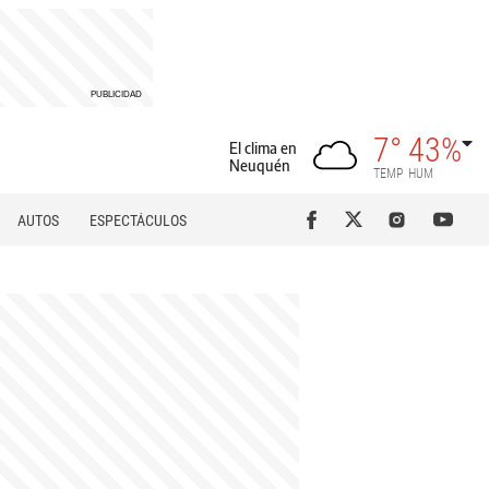
7°
43%
El clima en
Neuquén
TEMP
HUM
AUTOS
ESPECTÁCULOS