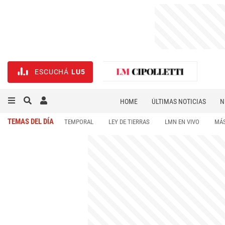
ESCUCHÁ
LU5
HOME
ÚLTIMAS NOTICIAS
N
NECROLÓGICAS
DEPORTES
TEMAS DEL DÍA
TEMPORAL
LEY DE TIERRAS
LMN EN VIVO
MÁS