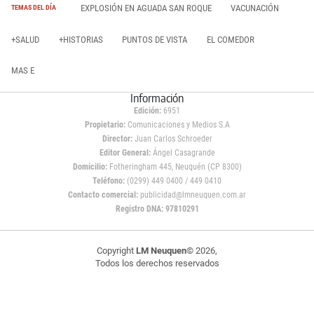
EXPLOSIÓN EN AGUADA SAN ROQUE
VACUNACIÓN
TEMAS DEL DÍA
+SALUD
+HISTORIAS
PUNTOS DE VISTA
EL COMEDOR
MAS E
Información
Edición:
6951
Propietario:
Comunicaciones y Medios S.A
Director:
Juan Carlos Schroeder
Editor General:
Ángel Casagrande
Domicilio:
Fotheringham 445, Neuquén (CP 8300)
Teléfono:
(0299) 449 0400 / 449 0410
Contacto comercial:
publicidad@lmneuquen.com.ar
Registro DNA: 97810291
Copyright
LM Neuquen
© 2026,
Todos los derechos reservados