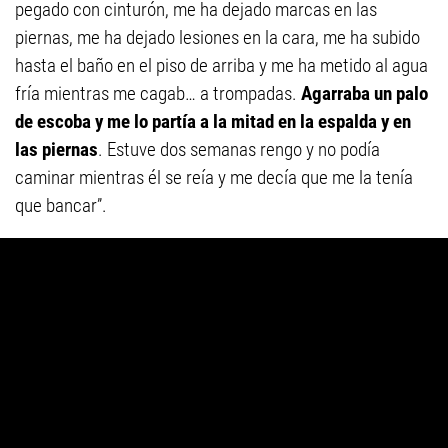
pegado con cinturón, me ha dejado marcas en las
piernas, me ha dejado lesiones en la cara, me ha subido
hasta el baño en el piso de arriba y me ha metido al agua
fría mientras me cagab… a trompadas.
Agarraba un palo
de escoba y me lo partía a la mitad en la espalda y en
las piernas
. Estuve dos semanas rengo y no podía
caminar mientras él se reía y me decía que me la tenía
que bancar”.