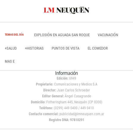
EXPLOSIÓN EN AGUADA SAN ROQUE
VACUNACIÓN
TEMAS DEL DÍA
+SALUD
+HISTORIAS
PUNTOS DE VISTA
EL COMEDOR
MAS E
Información
Edición:
6949
Propietario:
Comunicaciones y Medios S.A
Director:
Juan Carlos Schroeder
Editor General:
Ángel Casagrande
Domicilio:
Fotheringham 445, Neuquén (CP 8300)
Teléfono:
(0299) 449 0400 / 449 0410
Contacto comercial:
publicidad@lmneuquen.com.ar
Registro DNA: 97810291