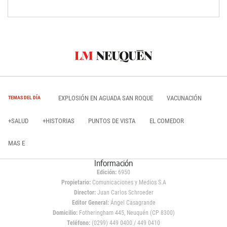
EXPLOSIÓN EN AGUADA SAN ROQUE
VACUNACIÓN
TEMAS DEL DÍA
+SALUD
+HISTORIAS
PUNTOS DE VISTA
EL COMEDOR
MAS E
Información
Edición:
6950
Propietario:
Comunicaciones y Medios S.A
Director:
Juan Carlos Schroeder
Editor General:
Ángel Casagrande
Domicilio:
Fotheringham 445, Neuquén (CP 8300)
Teléfono:
(0299) 449 0400 / 449 0410