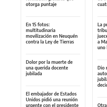
otorga puntaje
cuat
En 15 fotos:
La p
multitudinaria
trib
movilización en Neuquén
juec
contra la Ley de Tierras
a Ma
uno 
Dolor por la muerte de
una querida docente
Dio 
jubilada
auto
jubi
decid
El embajador de Estados
Unidos pidió una reunión
urgente con el presidente
Otra