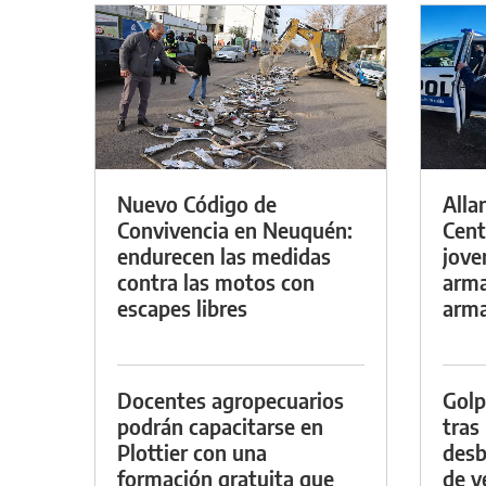
Nuevo Código de
Alla
Convivencia en Neuquén:
Cent
endurecen las medidas
jove
contra las motos con
arma
escapes libres
arm
Docentes agropecuarios
Golp
podrán capacitarse en
tras
Plottier con una
desb
formación gratuita que
de v