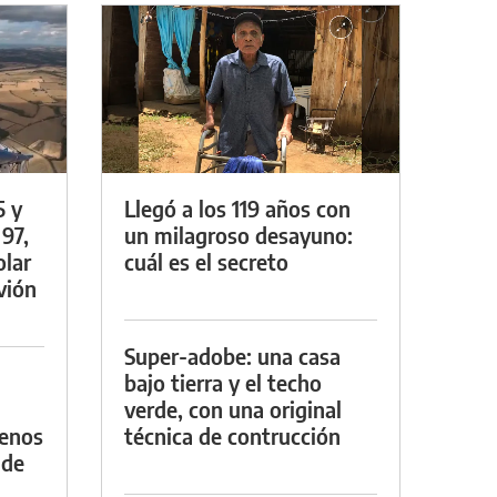
5 y
Llegó a los 119 años con
 97,
un milagroso desayuno:
olar
cuál es el secreto
vión
Super-adobe: una casa
bajo tierra y el techo
verde, con una original
menos
técnica de contrucción
 de