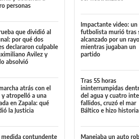
ro personas
Impactante video: un
rueba que dividió al
futbolista murió tras 
unal: por qué dos
alcanzado por un ray
es declararon culpable
mientras jugaban un
ximiliano Avilez y
partido
lo absolvió
Tras 55 horas
marcha atrás con el
ininterrumpidas dent
 y atropelló a una
del agua y cuatro int
lada en Zapala: qué
fallidos, cruzó el mar
ió la Justicia
Báltico e hizo historia
 medida contundente
Manejaba un auto ro