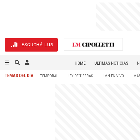
ESCUCHÁ
LU5
HOME
ÚLTIMAS NOTICIAS
N
NECROLÓGICAS
DEPORTES
TEMAS DEL DÍA
TEMPORAL
LEY DE TIERRAS
LMN EN VIVO
MÁS