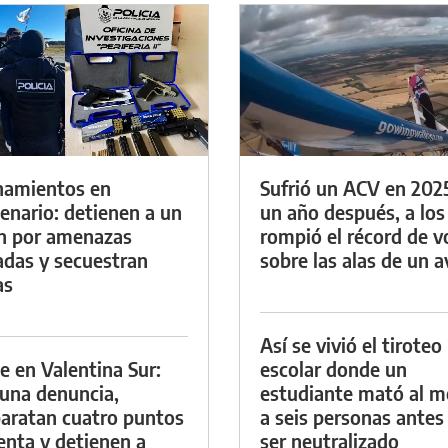
namientos en
Sufrió un ACV en 202
enario: detienen a un
un año después, a los
n por amenazas
rompió el récord de v
das y secuestran
sobre las alas de un a
as
Así se vivió el tiroteo
e en Valentina Sur:
escolar donde un
 una denuncia,
estudiante mató al 
aratan cuatro puntos
a seis personas antes
enta y detienen a
ser neutralizado