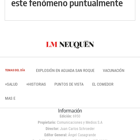
este fenómeno puntualmente
EXPLOSIÓN EN AGUADA SAN ROQUE
VACUNACIÓN
TEMAS DEL DÍA
+SALUD
+HISTORIAS
PUNTOS DE VISTA
EL COMEDOR
MAS E
Información
Edición:
6950
Propietario:
Comunicaciones y Medios S.A
Director:
Juan Carlos Schroeder
Editor General:
Ángel Casagrande