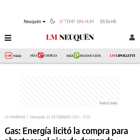
Neuquén
TEMP
HUM
03:54 HS
5°
59%
LA MAÑANA
Demanda
22 DE FEBRERO 2021 - 17:55
Gas: Energía licitó la compra para