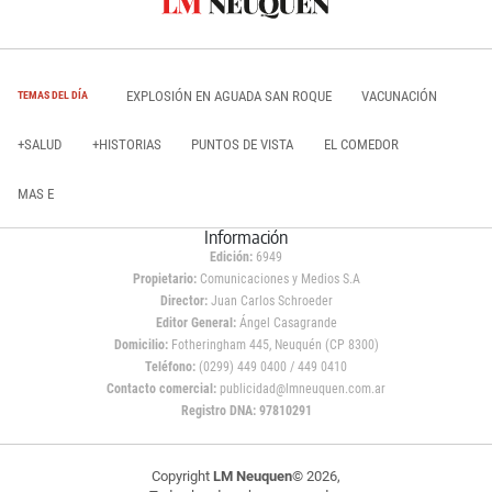
EXPLOSIÓN EN AGUADA SAN ROQUE
VACUNACIÓN
TEMAS DEL DÍA
+SALUD
+HISTORIAS
PUNTOS DE VISTA
EL COMEDOR
MAS E
Información
Edición:
6949
Propietario:
Comunicaciones y Medios S.A
Director:
Juan Carlos Schroeder
Editor General:
Ángel Casagrande
Domicilio:
Fotheringham 445, Neuquén (CP 8300)
Teléfono:
(0299) 449 0400 / 449 0410
Contacto comercial:
publicidad@lmneuquen.com.ar
Registro DNA: 97810291
Copyright
LM Neuquen
© 2026,