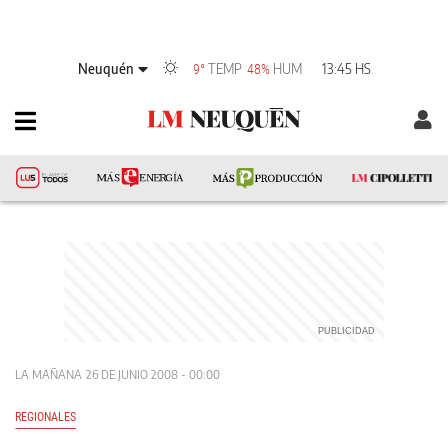
Neuquén
TEMP
HUM
13:45 HS
9°
48%
LA MAÑANA
26 DE JUNIO 2008 - 00:00
REGIONALES