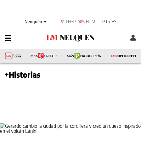
Neuquén
TEMP
HUM
22:07 HS
5°
90%
+Historias