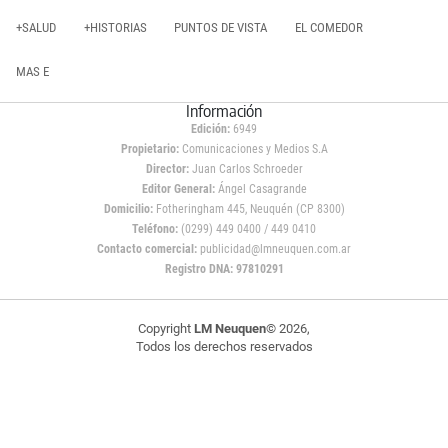
+SALUD
+HISTORIAS
PUNTOS DE VISTA
EL COMEDOR
MAS E
Información
Edición:
6949
Propietario:
Comunicaciones y Medios S.A
Director:
Juan Carlos Schroeder
Editor General:
Ángel Casagrande
Domicilio:
Fotheringham 445, Neuquén (CP 8300)
Teléfono:
(0299) 449 0400 / 449 0410
Contacto comercial:
publicidad@lmneuquen.com.ar
Registro DNA: 97810291
Copyright
LM Neuquen
© 2026,
Todos los derechos reservados