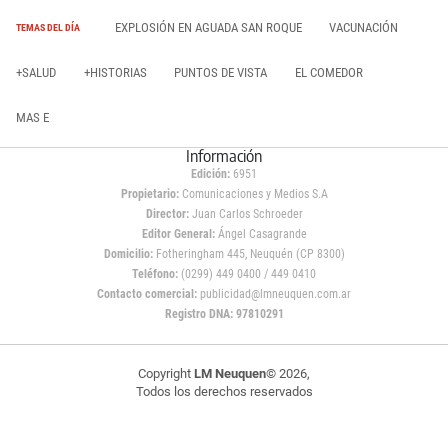
EXPLOSIÓN EN AGUADA SAN ROQUE
VACUNACIÓN
TEMAS DEL DÍA
+SALUD
+HISTORIAS
PUNTOS DE VISTA
EL COMEDOR
MAS E
Información
Edición:
6951
Propietario:
Comunicaciones y Medios S.A
Director:
Juan Carlos Schroeder
Editor General:
Ángel Casagrande
Domicilio:
Fotheringham 445, Neuquén (CP 8300)
Teléfono:
(0299) 449 0400 / 449 0410
Contacto comercial:
publicidad@lmneuquen.com.ar
Registro DNA: 97810291
Copyright
LM Neuquen
© 2026,
Todos los derechos reservados