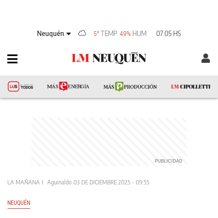
Neuquén
TEMP
HUM
07:05 HS
5°
49%
LA MAÑANA
Aguinaldo
03 DE DICIEMBRE 2025 - 09:55
NEUQUÉN