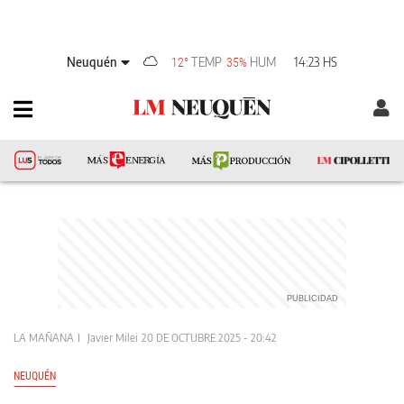
Neuquén
TEMP
HUM
14:23 HS
12°
35%
LA MAÑANA
Javier Milei
20 DE OCTUBRE 2025 - 20:42
NEUQUÉN