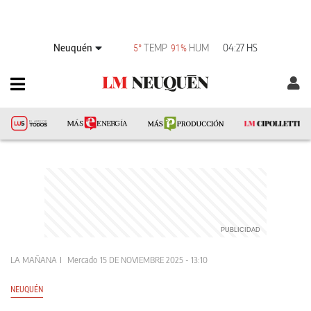
Neuquén
TEMP
HUM
04:27 HS
5°
91%
LA MAÑANA
Mercado
15 DE NOVIEMBRE 2025 - 13:10
NEUQUÉN