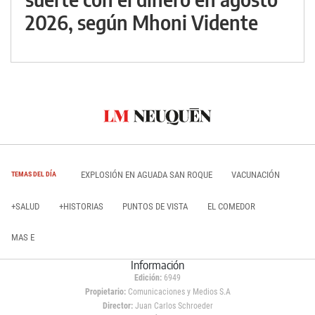
2026, según Mhoni Vidente
EXPLOSIÓN EN AGUADA SAN ROQUE
VACUNACIÓN
TEMAS DEL DÍA
+SALUD
+HISTORIAS
PUNTOS DE VISTA
EL COMEDOR
MAS E
Información
Edición:
6949
Propietario:
Comunicaciones y Medios S.A
Director:
Juan Carlos Schroeder