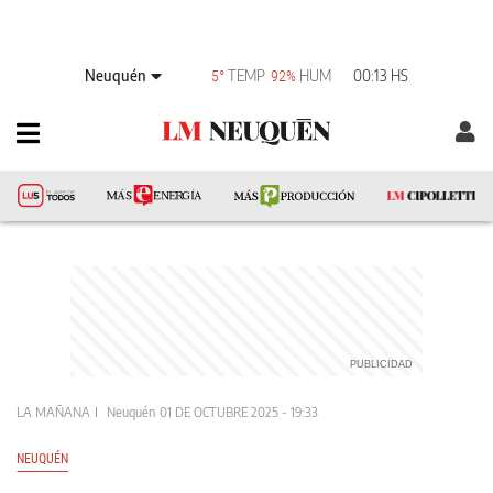
Neuquén
TEMP
HUM
00:13 HS
5°
92%
LA MAÑANA
Neuquén
01 DE OCTUBRE 2025 - 19:33
NEUQUÉN