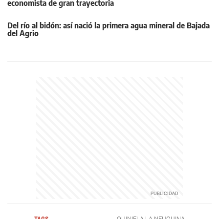
economista de gran trayectoria
Del río al bidón: así nació la primera agua mineral de Bajada
del Agrio
TAGS
QUINIELA LA NEUQUINA