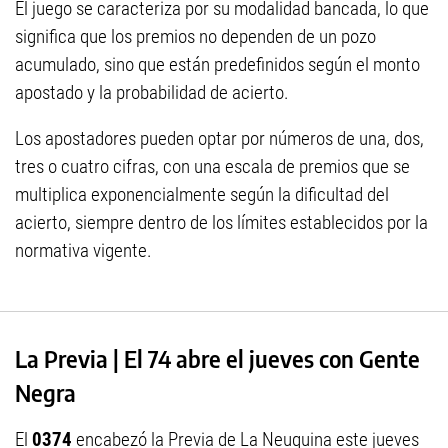
El juego se caracteriza por su modalidad bancada, lo que
significa que los premios no dependen de un pozo
acumulado, sino que están predefinidos según el monto
apostado y la probabilidad de acierto.
Los apostadores pueden optar por números de una, dos,
tres o cuatro cifras, con una escala de premios que se
multiplica exponencialmente según la dificultad del
acierto, siempre dentro de los límites establecidos por la
normativa vigente.
La Previa | El 74 abre el jueves con Gente
Negra
El
0374
encabezó la Previa de La Neuquina este jueves