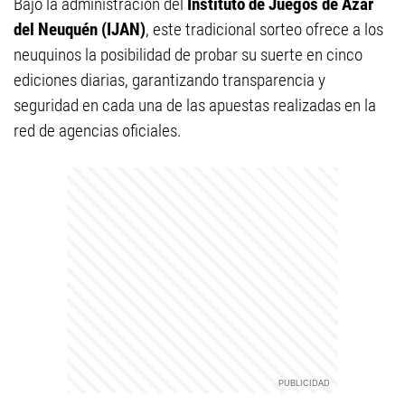
Bajo la administración del
Instituto de Juegos de Azar
del Neuquén (IJAN)
, este tradicional sorteo ofrece a los
neuquinos la posibilidad de probar su suerte en cinco
ediciones diarias, garantizando transparencia y
seguridad en cada una de las apuestas realizadas en la
red de agencias oficiales.