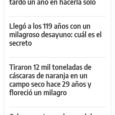
tardó un año en hacerla solo
Llegó a los 119 años con un
milagroso desayuno: cuál es el
secreto
Tiraron 12 mil toneladas de
cáscaras de naranja en un
campo seco hace 29 años y
floreció un milagro