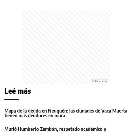
Leé más
Mapa de la deuda en Neuquén: las ciudades de Vaca Muerta
tienen más deudores en mora
Murió Humberto Zambón, respetado académico y