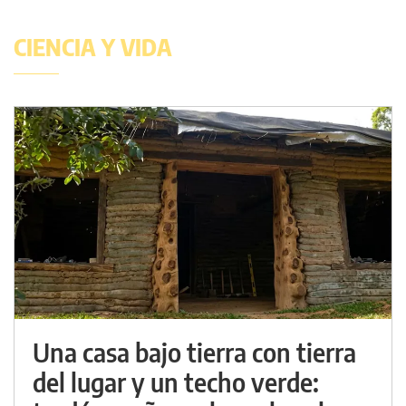
CIENCIA Y VIDA
Una casa bajo tierra con tierra
del lugar y un techo verde: