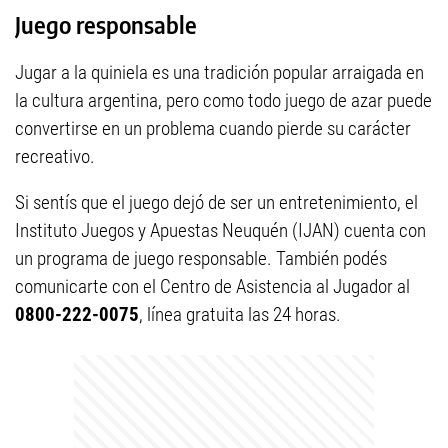
Juego responsable
Jugar a la quiniela es una tradición popular arraigada en
la cultura argentina, pero como todo juego de azar puede
convertirse en un problema cuando pierde su carácter
recreativo.
Si sentís que el juego dejó de ser un entretenimiento, el
Instituto Juegos y Apuestas Neuquén (IJAN) cuenta con
un programa de juego responsable. También podés
comunicarte con el Centro de Asistencia al Jugador al
0800-222-0075
, línea gratuita las 24 horas.