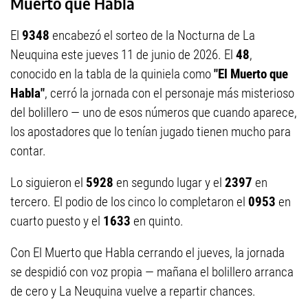
Muerto que Habla
El
9348
encabezó el sorteo de la Nocturna de La
Neuquina este jueves 11 de junio de 2026. El
48
,
conocido en la tabla de la quiniela como
"El Muerto que
Habla"
, cerró la jornada con el personaje más misterioso
del bolillero — uno de esos números que cuando aparece,
los apostadores que lo tenían jugado tienen mucho para
contar.
Lo siguieron el
5928
en segundo lugar y el
2397
en
tercero. El podio de los cinco lo completaron el
0953
en
cuarto puesto y el
1633
en quinto.
Con El Muerto que Habla cerrando el jueves, la jornada
se despidió con voz propia — mañana el bolillero arranca
de cero y La Neuquina vuelve a repartir chances.