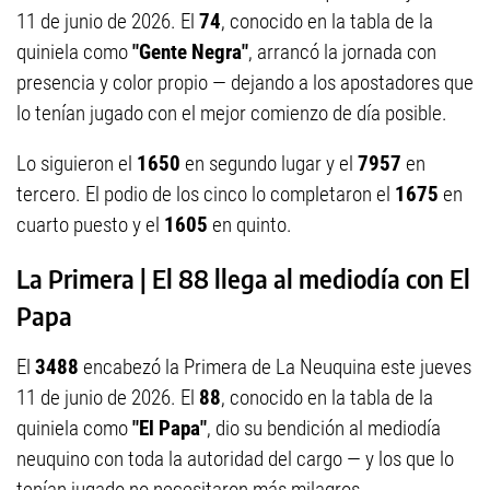
11 de junio de 2026. El
74
, conocido en la tabla de la
quiniela como
"Gente Negra"
, arrancó la jornada con
presencia y color propio — dejando a los apostadores que
lo tenían jugado con el mejor comienzo de día posible.
Lo siguieron el
1650
en segundo lugar y el
7957
en
tercero. El podio de los cinco lo completaron el
1675
en
cuarto puesto y el
1605
en quinto.
La Primera | El 88 llega al mediodía con El
Papa
El
3488
encabezó la Primera de La Neuquina este jueves
11 de junio de 2026. El
88
, conocido en la tabla de la
quiniela como
"El Papa"
, dio su bendición al mediodía
neuquino con toda la autoridad del cargo — y los que lo
tenían jugado no necesitaron más milagros.